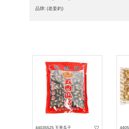
品牌: (老姜釣)
44035525 五香瓜子
440