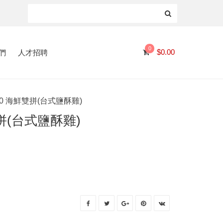
0
們
人才招聘
$
0.00
110 海鮮雙拼(台式鹽酥雞)
雙拼(台式鹽酥雞)