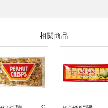
相關商品
53310 花生酥糖
44030435 哈密瓜酥