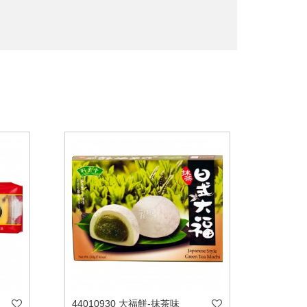
44010930 大福餅-抹茶味