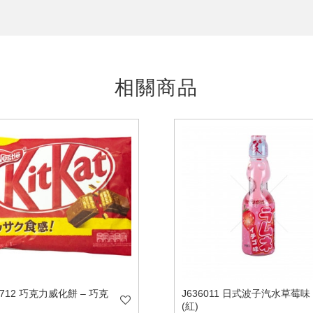
相關商品
3712 巧克力威化餅 – 巧克
J636011 日式波子汽水草莓味
(紅)