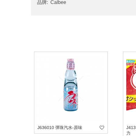
品牌: Calbee
J636010 彈珠汽水-原味
J41
力