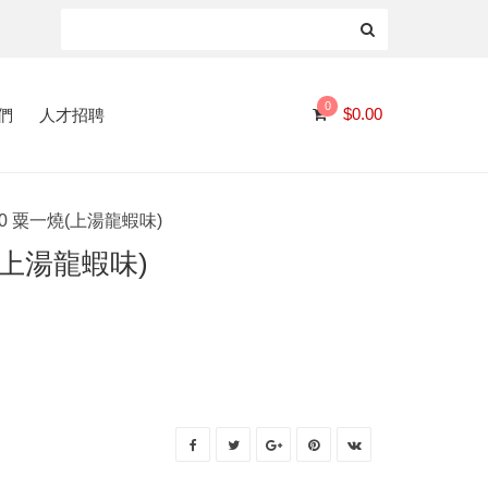
0
們
人才招聘
$
0.00
120 粟一燒(上湯龍蝦味)
燒(上湯龍蝦味)