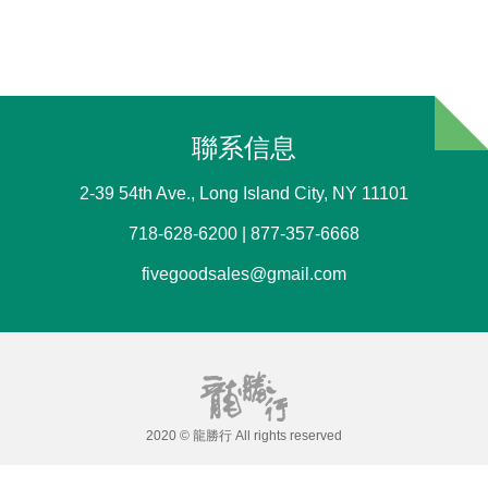
聯系信息
2-39 54th Ave., Long Island City, NY 11101
718-628-6200 | 877-357-6668
fivegoodsales@gmail.com
2020 © 龍勝行 All rights reserved