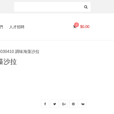
0
們
人才招聘
$
0.00
5030410 調味海藻沙拉
海藻沙拉