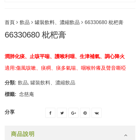
首頁
飲品
罐裝飲料、濃縮飲品
66330680 枇杷膏
66330680 枇杷膏
潤肺化痰、止咳平喘、護喉利咽、生津補氣、調心降火
適用:傷風咳嗽、痰稠、痰多氣喘、咽喉幹癢及聲音嘶啞
分類:
飲品
,
罐裝飲料、濃縮飲品
標籤:
念慈庵
分享
商品說明