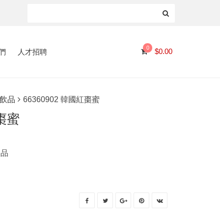
0
們
人才招聘
$
0.00
飲品
66360902 韓國紅棗蜜
紅棗蜜
飲品