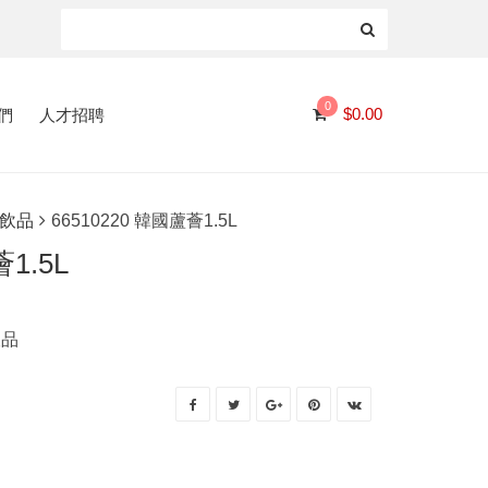
0
們
人才招聘
$
0.00
飲品
66510220 韓國蘆薈1.5L
1.5L
飲品