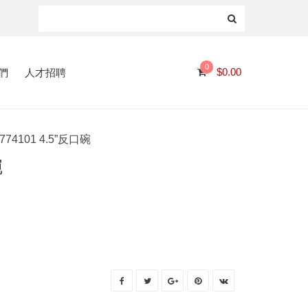
0
們
人才招聘
$
0.00
774101 4.5”反口碗
碗