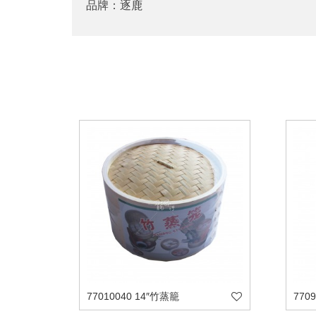
品牌：逐鹿
77010040 14″竹蒸籠
770