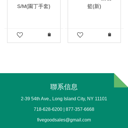
S/M(園丁手套)
籃(新)
聯系信息
2-39 54th Ave., Long Island City, NY 11101
718-628-6200 | 877-357-6668
fivegoodsales@gmail.com