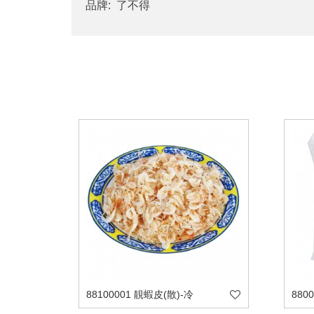
品牌: 了不得
88100001 靚蝦皮(散)-冷
880