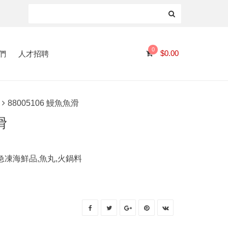
0
們
人才招聘
$
0.00
88005106 鰻魚魚滑
滑
急凍海鮮品,魚丸,火鍋料