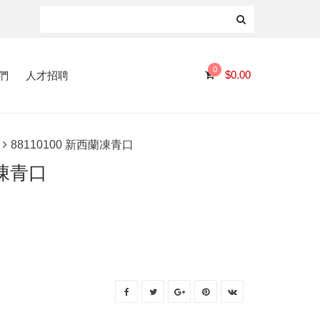
0
們
人才招聘
$
0.00
88110100 新西蘭凍青口
蘭凍青口