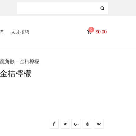
0
們
人才招聘
$
0.00
3 龍角散 – 金桔檸檬
– 金桔檸檬