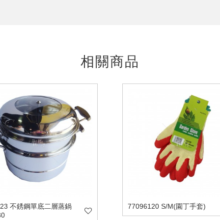
相關商品
4023 不銹鋼單底二層蒸鍋
77096120 S/M(園丁手套)
30