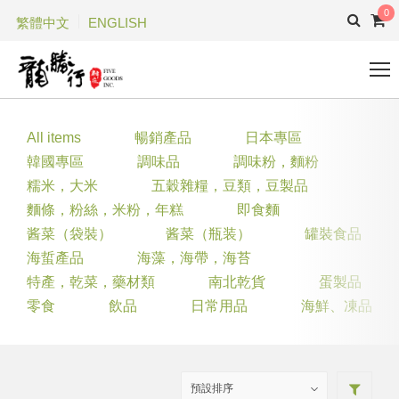
0
繁體中文
ENGLISH
All items
暢銷產品
日本專區
韓國專區
調味品
調味粉，麵粉
糯米，大米
五穀雜糧，豆類，豆製品
麵條，粉絲，米粉，年糕
即食麵
酱菜（袋裝）
酱菜（瓶装）
罐裝食品
海蜇產品
海藻，海帶，海苔
特產，乾菜，藥材類
南北乾貨
蛋製品
零食
飲品
日常用品
海鮮、凍品