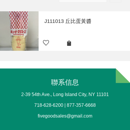
J111013 丘比蛋黃醬
聯系信息
2-39 54th Ave., Long Island City, NY 11101
718-628-6200 | 877-357-6668
fivegoodsales@gmail.com