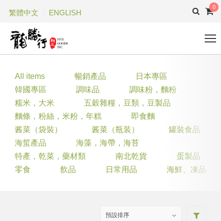
0
繁體中文
ENGLISH
All items
暢銷產品
日本專區
韓國專區
調味品
調味粉，麵粉
糯米，大米
五穀雜糧，豆類，豆製品
麵條，粉絲，米粉，年糕
即食麵
酱菜（袋裝）
酱菜（瓶装）
罐裝食品
海蜇產品
海藻，海帶，海苔
特產，乾菜，藥材類
南北乾貨
蛋製品
零食
飲品
日常用品
海鮮、凍品