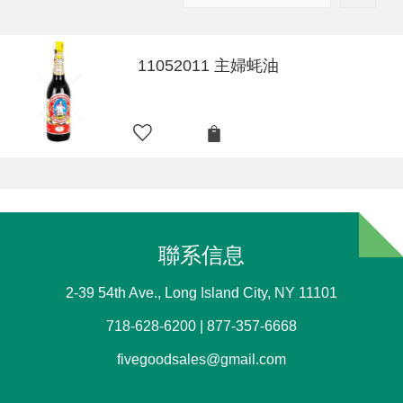
11052011 主婦蚝油
聯系信息
2-39 54th Ave., Long Island City, NY 11101
718-628-6200 | 877-357-6668
fivegoodsales@gmail.com