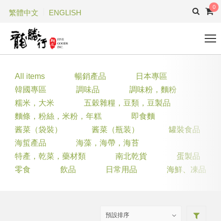
0
繁體中文
ENGLISH
All items
暢銷產品
日本專區
韓國專區
調味品
調味粉，麵粉
糯米，大米
五穀雜糧，豆類，豆製品
麵條，粉絲，米粉，年糕
即食麵
酱菜（袋裝）
酱菜（瓶装）
罐裝食品
海蜇產品
海藻，海帶，海苔
特產，乾菜，藥材類
南北乾貨
蛋製品
零食
飲品
日常用品
海鮮、凍品